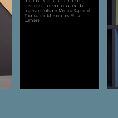
plaisir de travailler ensemble qui
s’associe à la reconnaissance du
professionnalisme. Merci à Sophie et
Thomas dénicheurs chez Et La
Lumière.