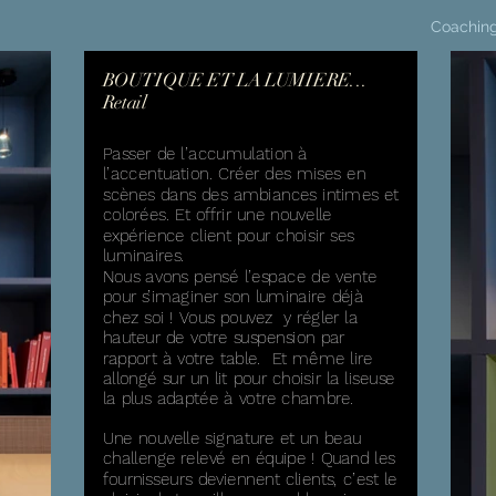
Coachin
BOUTIQUE ET LA LUMIERE...
Retail
Passer de l’accumulation à
l’accentuation. Créer des mises en
scènes dans des ambiances intimes et
colorées. Et offrir une nouvelle
expérience client pour choisir ses
luminaires.
Nous avons pensé l’espace de vente
pour s’imaginer son luminaire déjà
chez soi ! Vous pouvez y régler la
hauteur de votre suspension par
rapport à votre table. Et même lire
allongé sur un lit pour choisir la liseuse
la plus adaptée à votre chambre.
Une nouvelle signature et un beau
challenge relevé en équipe ! Quand les
fournisseurs deviennent clients, c’est le