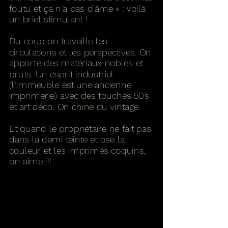
foutu et ça n’a pas d’âme » : voilà
un brief stimulant !
Du coup on travaille les
circulations et les perspectives. On
apporte des matériaux nobles et
bruts. Un esprit industriel
(l’immeuble est une ancienne
imprimerie) avec des touches 50’s
et art déco. On chine du vintage.
Et quand le propriétaire ne fait pas
dans la demi teinte et ose la
couleur et les imprimés coquins,
on aime !!!